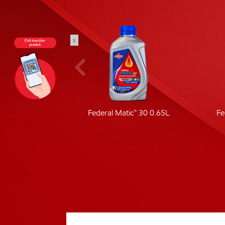
x
ic 40
Federal Matic™ 30 0.65L
Fe