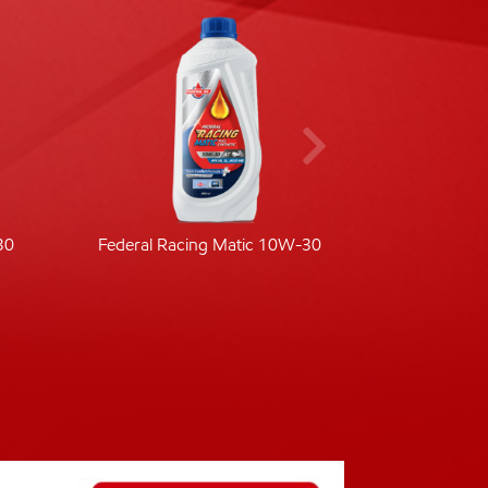
30
Federal Racing Matic 10W-30
Fede