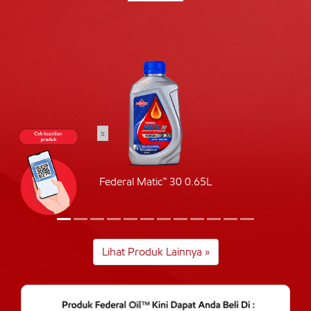
x
Federal Matic™ 30 0.65L
Lihat Produk Lainnya »