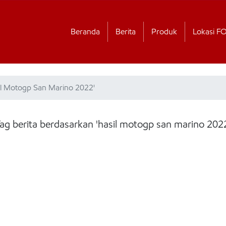
Beranda
Berita
Produk
Lokasi F
sil Motogp San Marino 2022'
ag berita berdasarkan 'hasil motogp san marino 202