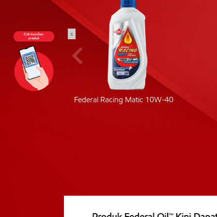
x
ic 40
Federal Racing Matic 10W-40