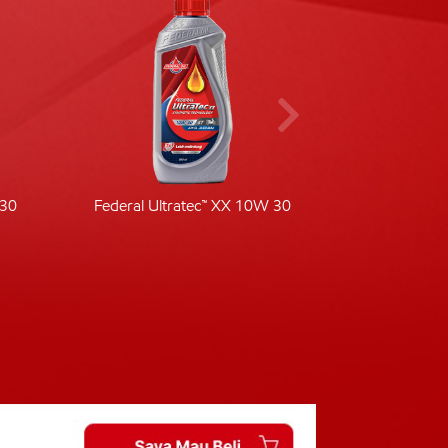
-30
Federal Ultratec™ XX 10W 30
Fede