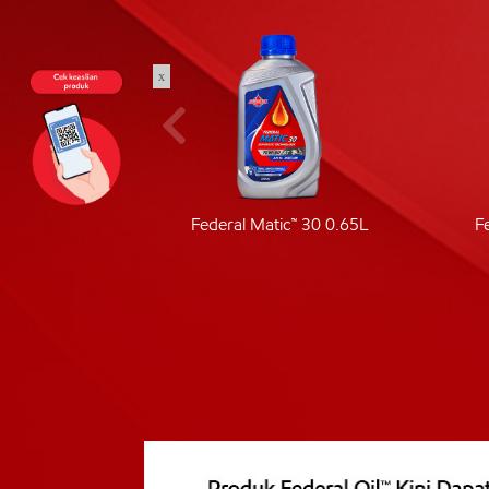
x
ic 40
Federal Matic™ 30 0.65L
F