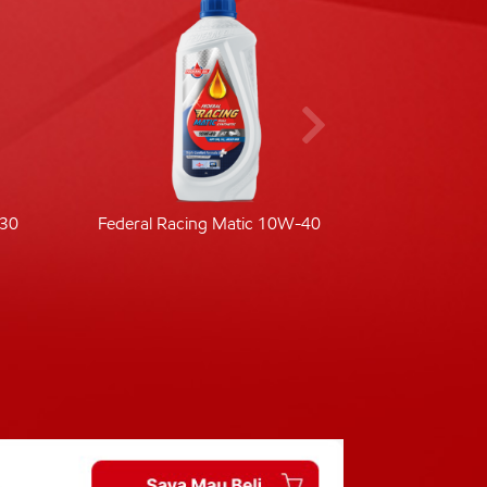
-30
Federal Racing Matic 10W-40
Fede