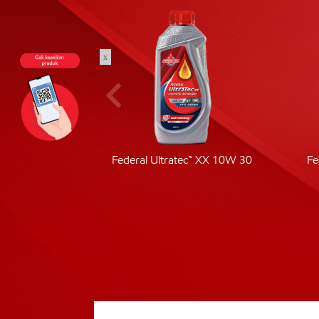
x
ic 40
Federal Ultratec™ XX 10W 30
Fe