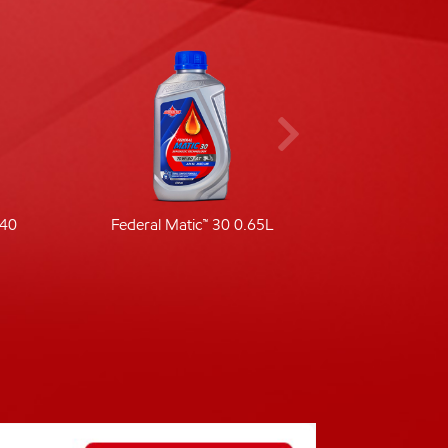
-40
Federal Matic™ 30 0.65L
Fede