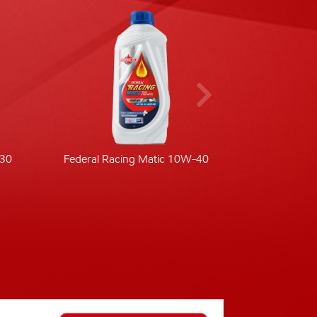
-30
Federal Racing Matic 10W-40
Fede