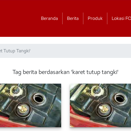
Beranda
Berita
Produk
Lokasi F
et Tutup Tangki'
Tag berita berdasarkan 'karet tutup tangki'