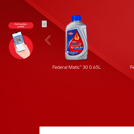
x
ic 40
Federal Matic™ 30 0.65L
F