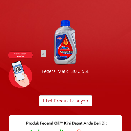
x
Federal Matic™ 30 0.65L
Lihat Produk Lainnya »