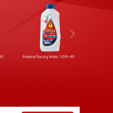
30
Federal Racing Matic 10W-40
Fede