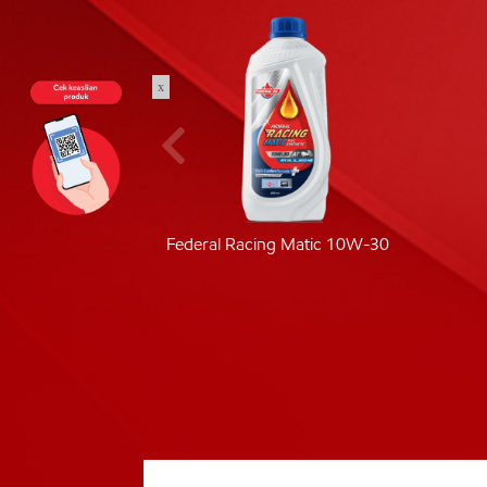
x
ic 40
Federal Racing Matic 10W-30