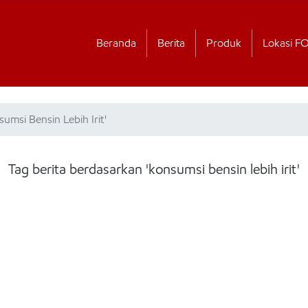
Beranda
Berita
Produk
Lokasi F
umsi Bensin Lebih Irit'
Tag berita berdasarkan 'konsumsi bensin lebih irit'