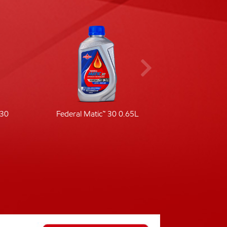
-30
Federal Matic™ 30 0.65L
Fede