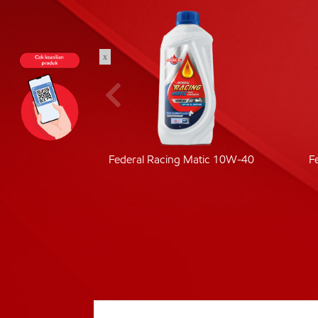
x
ic 40
Federal Racing Matic 10W-40
F