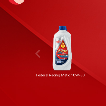
ic 40
Federal Racing Matic 10W-30