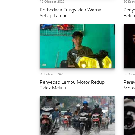
12 Oktober 2023
30 Sep
Perbedaan Fungsi dan Warna
Peny
Setiap Lampu
Belu
02 Februari 2023
25 Janu
Penyebab Lampu Motor Redup,
Pera
Tidak Melulu
Motor