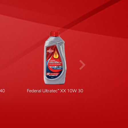
-40
Federal Ultratec™ XX 10W 30
Fede