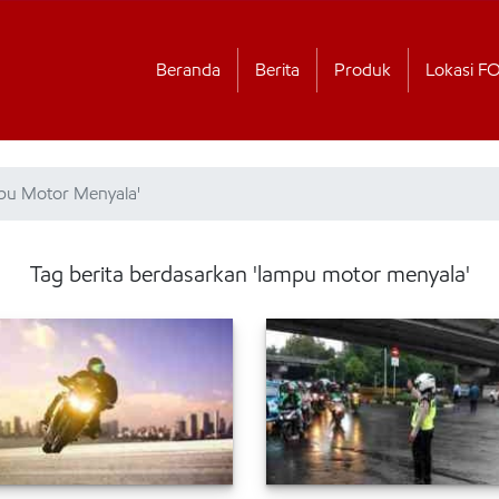
Beranda
Berita
Produk
Lokasi F
mpu Motor Menyala'
Tag berita berdasarkan 'lampu motor menyala'