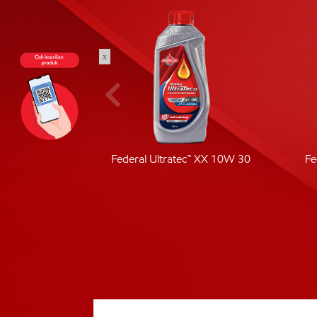
x
ic 40
Federal Ultratec™ XX 10W 30
Fe