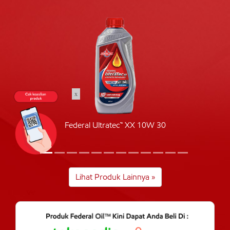
x
Federal Ultratec™ XX 10W 30
Lihat Produk Lainnya »