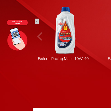
x
ic 40
Federal Racing Matic 10W-40
F