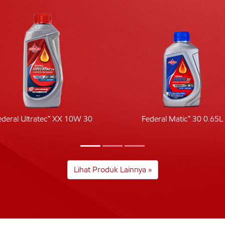
ederal Ultratec™ XX 10W 30
Federal Matic™ 30 0.65L
Lihat Produk Lainnya »