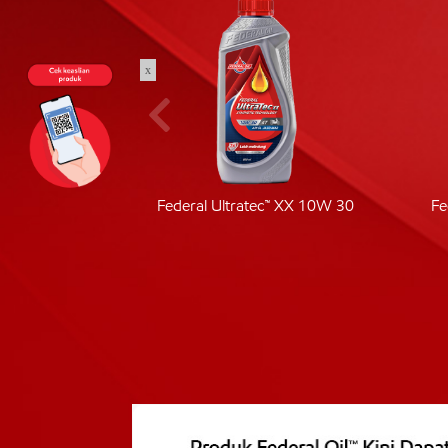
x
ic 40
Federal Ultratec™ XX 10W 30
Fe