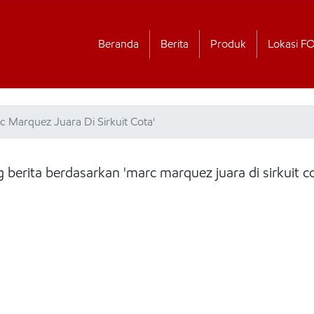
Beranda
Berita
Produk
Lokasi F
c Marquez Juara Di Sirkuit Cota'
g berita berdasarkan 'marc marquez juara di sirkuit co