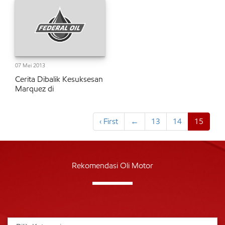
07 Mei 2013
Cerita Dibalik Kesuksesan
Marquez di
‹ First
←
13
14
15
Rekomendasi Oli Motor