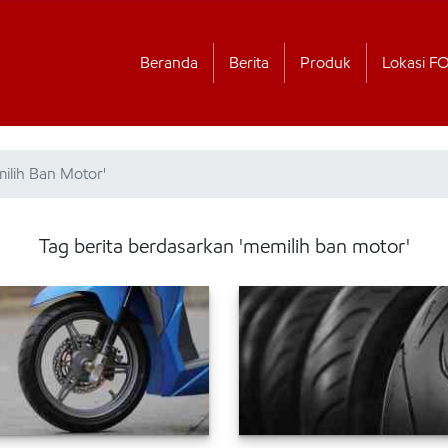
Beranda
Berita
Produk
Lokasi F
ilih Ban Motor'
Tag berita berdasarkan 'memilih ban motor'