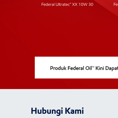
ic 40
Federal Ultratec™ XX 10W 30
Fe
Hubungi Kami