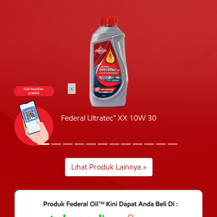
x
Federal Ultratec™ XX 10W 30
Lihat Produk Lainnya »