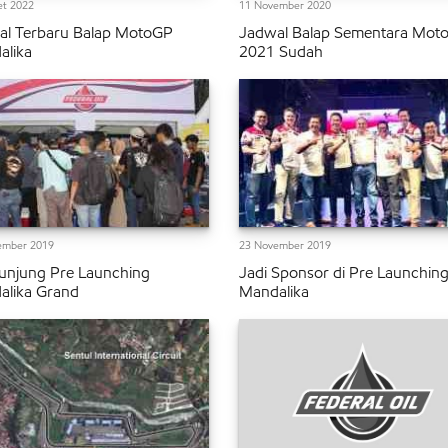
et 2022
11 November 2020
al Terbaru Balap MotoGP
Jadwal Balap Sementara Mot
alika
2021 Sudah
ember 2019
23 November 2019
unjung Pre Launching
Jadi Sponsor di Pre Launchin
alika Grand
Mandalika