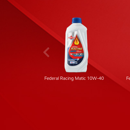
ic 40
Federal Racing Matic 10W-40
F