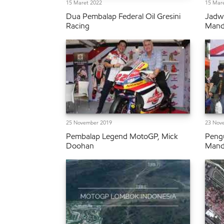
15 Maret 2022
15 Mar
Dua Pembalap Federal Oil Gresini
Jadw
Racing
Mand
25 November 2019
23 Nov
Pembalap Legend MotoGP, Mick
Peng
Doohan
Mand