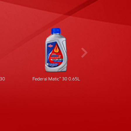
-30
Federal Matic™ 30 0.65L
Fede