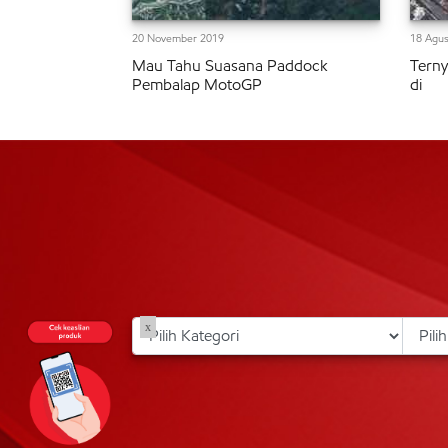
20 November 2019
18 Agus
Mau Tahu Suasana Paddock
Tern
Pembalap MotoGP
di
x