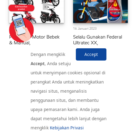
x
26 Januari 2023
16 Januari 2023
Pengguna Motor Bebek
Selalu Gunakan Federal
& Manual,
Ultratec XX,
Dengan mengklik
Accept
Accept
, Anda setuju
untuk menyimpan cookies opsional di
perangkat Anda untuk meningkatkan
30 Desember 2022
25 November 2022
navigasi situs, menganalisis
Gunakan Federal Ultratec
Maksimalkan Kinerja
penggunaan situs, dan membantu
XX, Bikin
Motor Kopling Kamu
upaya pemasaran kami. Anda juga
dapat mengetahui lebih lanjut dengan
mengklik
Kebijakan Privasi