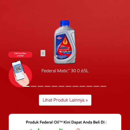
x
Federal Matic™ 30 0.65L
Lihat Produk Lainnya »