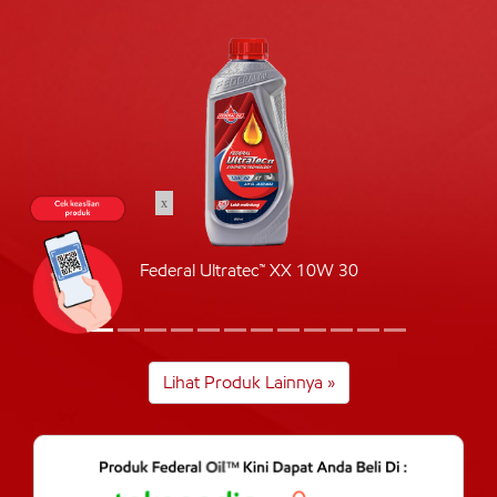
x
Federal Ultratec™ XX 10W 30
Lihat Produk Lainnya »