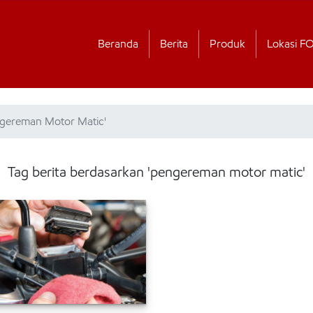
Beranda
Berita
Produk
Lokasi F
ngereman Motor Matic'
Tag berita berdasarkan 'pengereman motor matic'