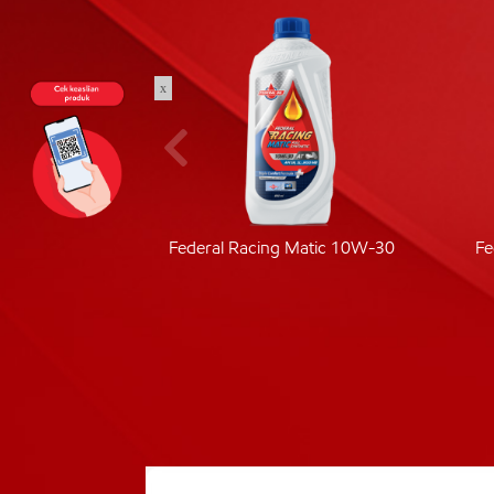
x
ic 40
Federal Racing Matic 10W-30
Fe