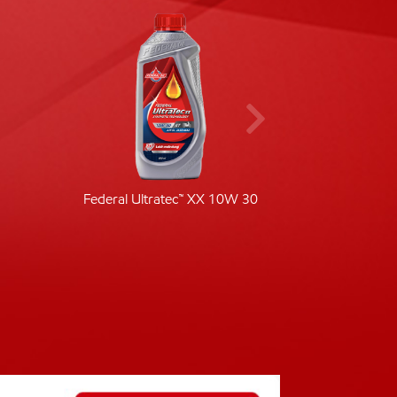
Federal Ultratec™ XX 10W 30
Fede