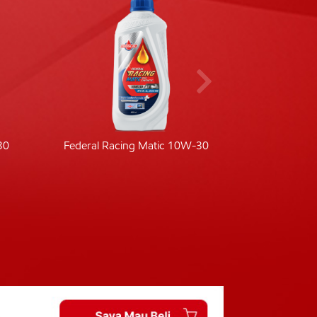
30
Federal Racing Matic 10W-30
Fede