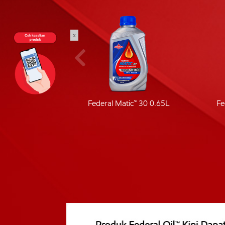
x
ic 40
Federal Matic™ 30 0.65L
Fe