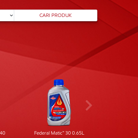
-40
Federal Matic™ 30 0.65L
Fede