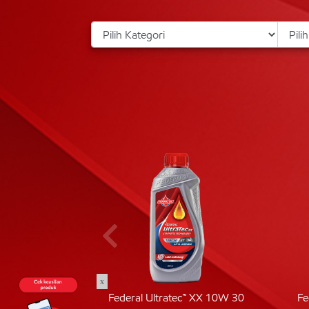
x
ic 40
Federal Ultratec™ XX 10W 30
Fe