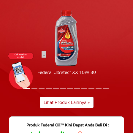
x
Federal Ultratec™ XX 10W 30
Lihat Produk Lainnya »