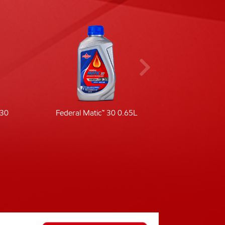
-30
Federal Matic™ 30 0.65L
Fede