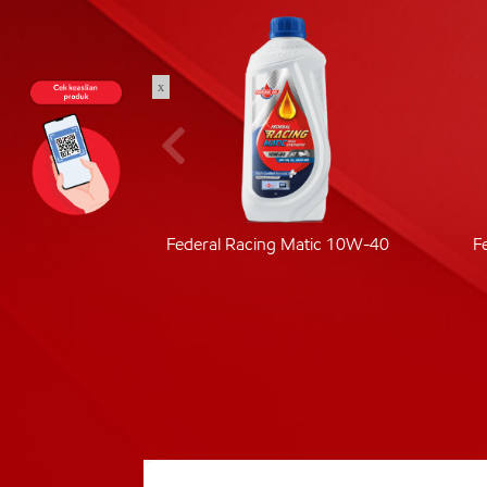
x
ic 40
Federal Racing Matic 10W-40
F