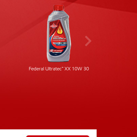
Federal Ultratec™ XX 10W 30
Fede