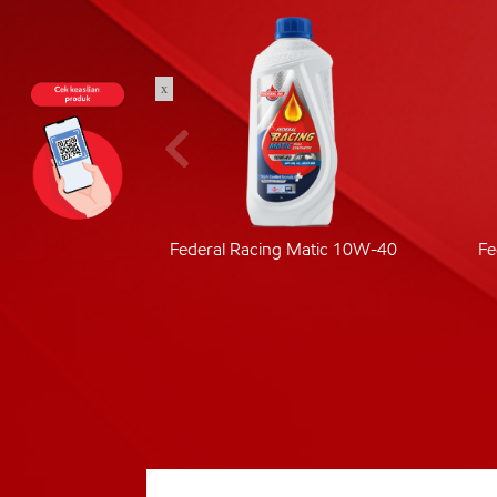
x
ic 40
Federal Racing Matic 10W-40
Fe