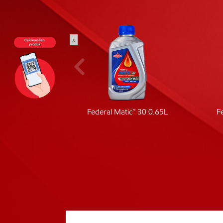
x
ic 40
Federal Matic™ 30 0.65L
F