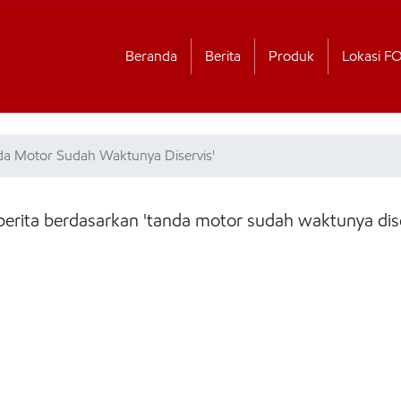
Beranda
Berita
Produk
Lokasi F
nda Motor Sudah Waktunya Diservis'
berita berdasarkan 'tanda motor sudah waktunya dise