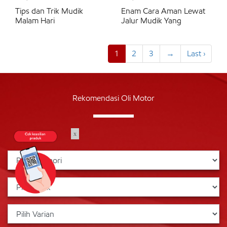
Tips dan Trik Mudik
Enam Cara Aman Lewat
Malam Hari
Jalur Mudik Yang
1
2
3
→
Last ›
Rekomendasi Oli Motor
x