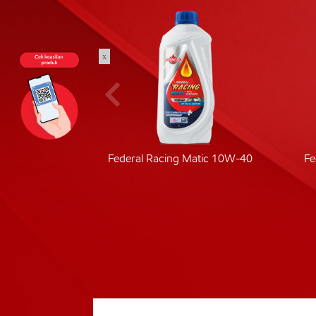
x
ic 40
Federal Racing Matic 10W-40
Fe