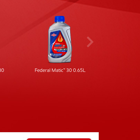
30
Federal Matic™ 30 0.65L
Fede