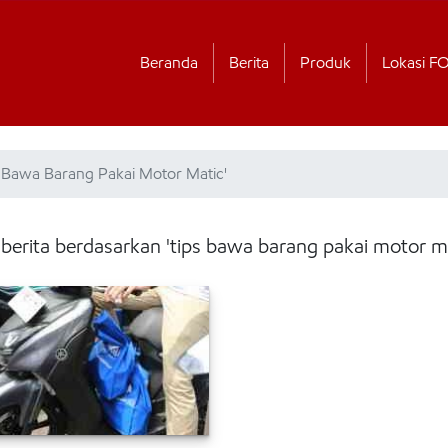
Beranda
Berita
Produk
Lokasi F
s Bawa Barang Pakai Motor Matic'
 berita berdasarkan 'tips bawa barang pakai motor ma