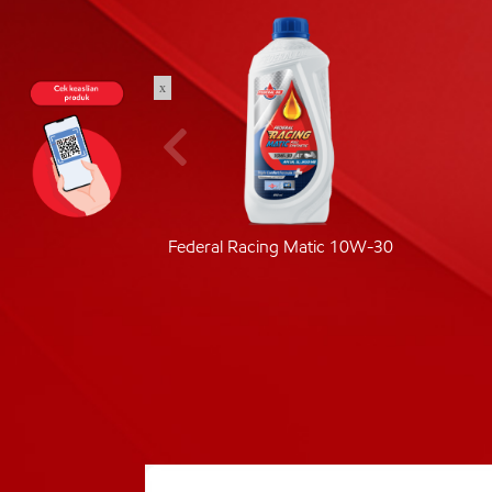
x
ic 40
Federal Racing Matic 10W-30