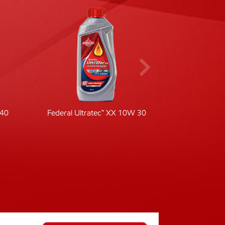
-40
Federal Ultratec™ XX 10W 30
Fede