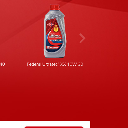
-40
Federal Ultratec™ XX 10W 30
Fede