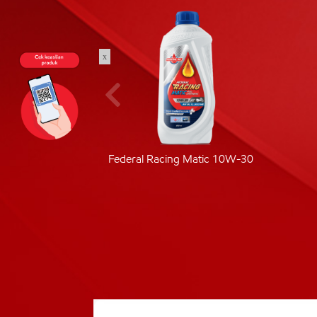
x
ic 40
Federal Racing Matic 10W-30