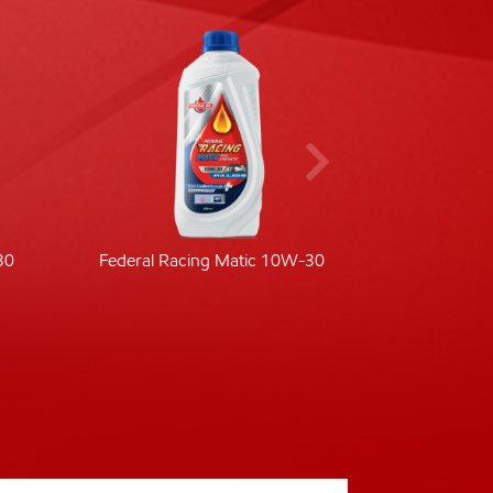
30
Federal Racing Matic 10W-30
Fede