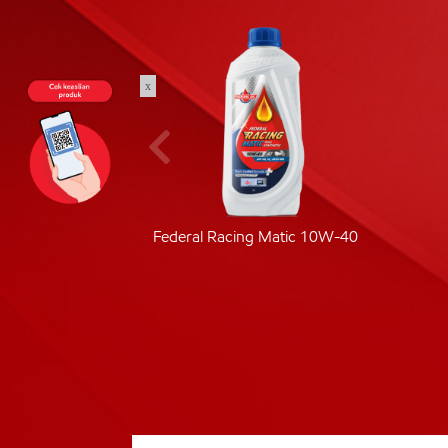
x
ic 40
Federal Racing Matic 10W-40