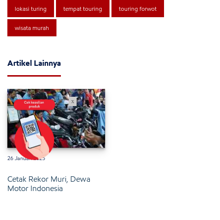
lokasi turing
tempat touring
touring forwot
wisata murah
Artikel Lainnya
x
26 Januari 2025
Cetak Rekor Muri, Dewa
Motor Indonesia