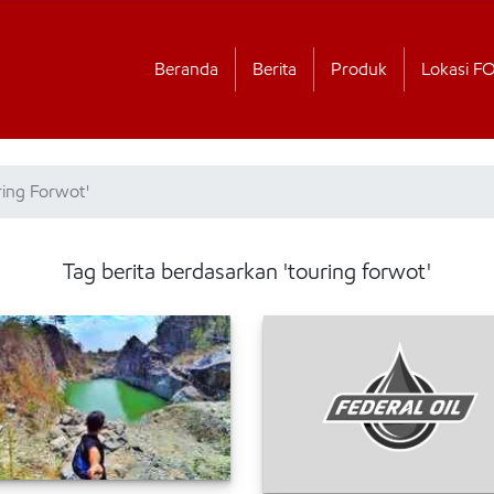
Beranda
Berita
Produk
Lokasi F
ring Forwot'
Tag berita berdasarkan 'touring forwot'