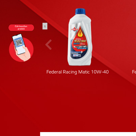
x
ic 40
Federal Racing Matic 10W-40
F