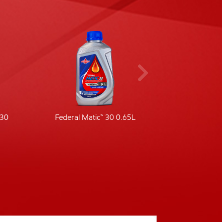
-30
Federal Matic™ 30 0.65L
Fede