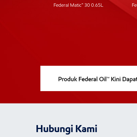
ic 40
Federal Matic™ 30 0.65L
Fe
Hubungi Kami