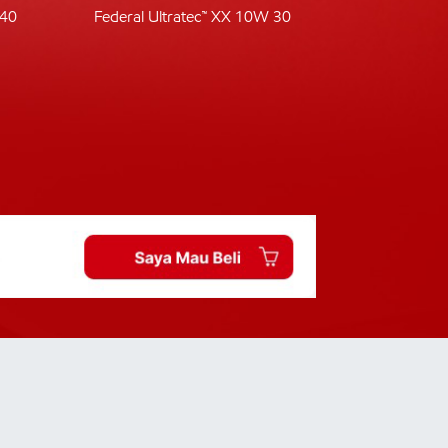
-40
Federal Ultratec™ XX 10W 30
Fede