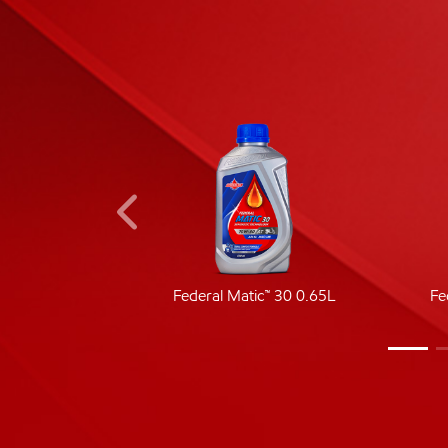
ic 40
Federal Matic™ 30 0.65L
Fe