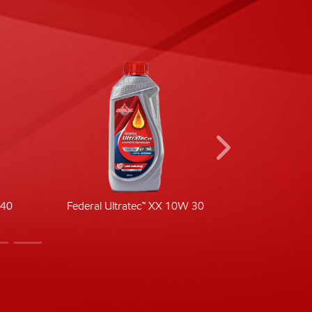
-40
Federal Ultratec™ XX 10W 30
Fede