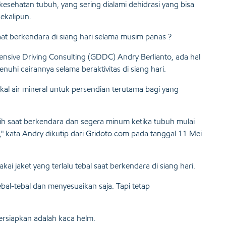
sehatan tubuh, yang sering dialami dehidrasi yang bisa
ekalipun.
at berkendara di siang hari selama musim panas ?
ensive Driving Consulting (GDDC) Andry Berlianto, ada hal
nuhi cairannya selama beraktivitas di siang hari.
l air mineral untuk persendian terutama bagi yang
ih saat berkendara dan segera minum ketika tubuh mulai
l," kata Andry dikutip dari Gridoto.com pada tanggal 11 Mei
i jaket yang terlalu tebal saat berkendara di siang hari.
ebal-tebal dan menyesuaikan saja. Tapi tetap
ersiapkan adalah kaca helm.