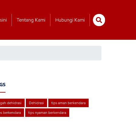
sini
Tentang Kami
Hubungi Kami
GS
gah dehidrasi
Dehidrasi
tips aman berkendara
ps berkendara
tips nyaman berkendara