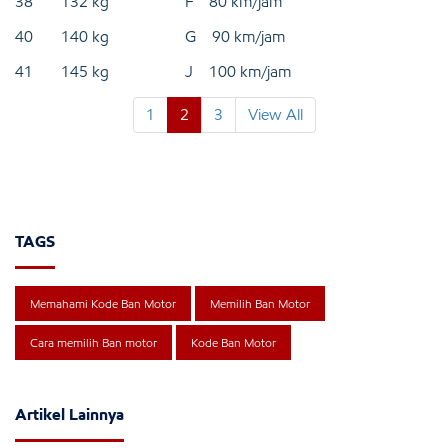
38 132 kg F 80 km/jam
40 140 kg G 90 km/jam
41 145 kg J 100 km/jam
1
2
3
View All
TAGS
Memahami Kode Ban Motor
Memilih Ban Motor
Cara memilih Ban motor
Kode Ban Motor
Artikel Lainnya