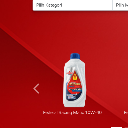
ic 40
Federal Racing Matic 10W-40
F