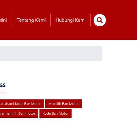
sini
Tentang Kami
Hubungi Kami
GS
emahami Kode Ban Motor
Memilih Ban Motor
ra memilih Ban motor
Kode Ban Motor