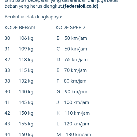
tahu batas kecepatan yang dasarankan dan juga batas
beban yang harus diangkut.
(federaloil.co.id)
Berikut ini data lengkapnya:
KODE BEBAN KODE SPEED
30 106 kg B 50 km/jam
31 109 kg C 60 km/jam
32 118 kg D 65 km/jam
33 115 kg E 70 km/jam
38 132 kg F 80 km/jam
40 140 kg G 90 km/jam
41 145 kg J 100 km/jam
42 150 kg K 110 km/jam
43 155 kg L 120 km/jam
44 160 kg M 130 km/jam