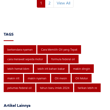
1
2
View All
TAGS
berkendara nyaman
Cara Memilih Oli yang Tepat
cara merawat sepeda motor
formula federal oil
lebih hemat bbm
lebih irit bahan bakar
makin dingin
makin irit
makin nyaman
Oli mesin
Oli Motor
pelumas federal oil
tahun baru imlek 2024
tarikan lebih re
Artikel Lainnya