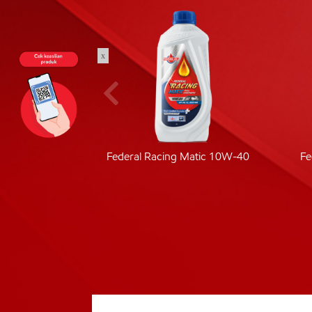
x
ic 40
Federal Racing Matic 10W-40
Fe