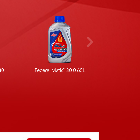
30
Federal Matic™ 30 0.65L
Fede