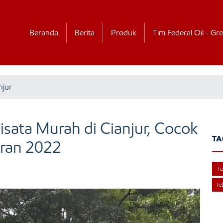
Beranda
Berita
Produk
Tim Federal Oil - Gre
njur
ata Murah di Cianjur, Cocok
TA
aran 2022
Te
le