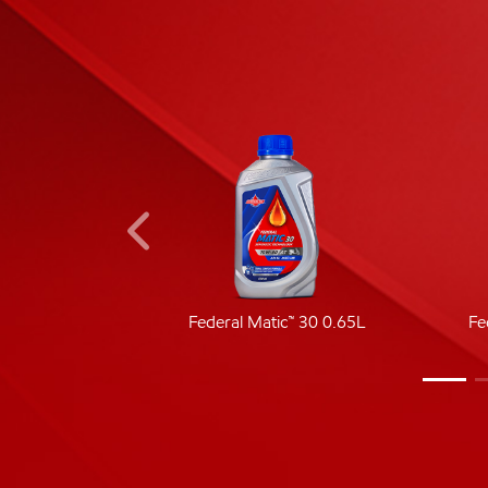
ic 40
Federal Matic™ 30 0.65L
Fe