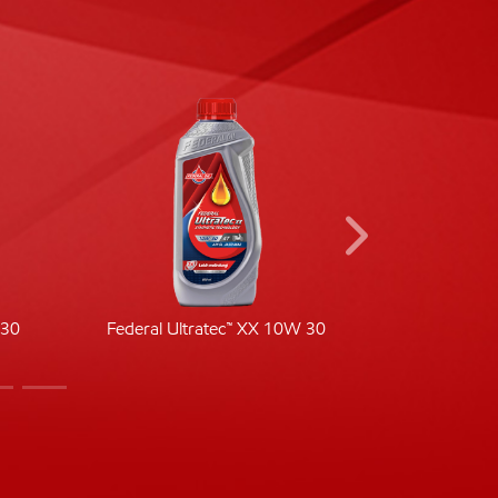
-30
Federal Ultratec™ XX 10W 30
Fede