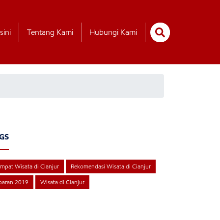
sini
Tentang Kami
Hubungi Kami
GS
mpat Wisata di Cianjur
Rekomendasi Wisata di Cianjur
baran 2019
Wisata di Cianjur