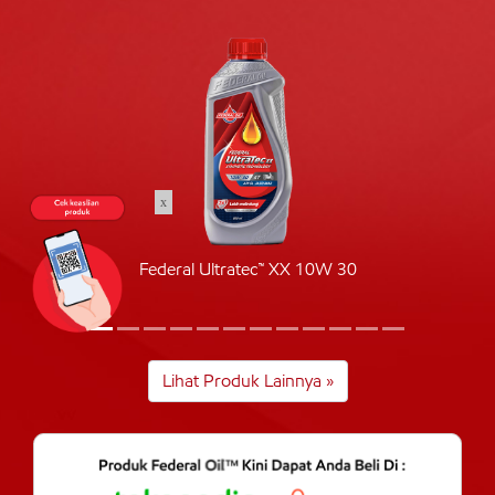
x
Federal Ultratec™ XX 10W 30
Lihat Produk Lainnya »