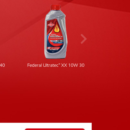
-40
Federal Ultratec™ XX 10W 30
Fede