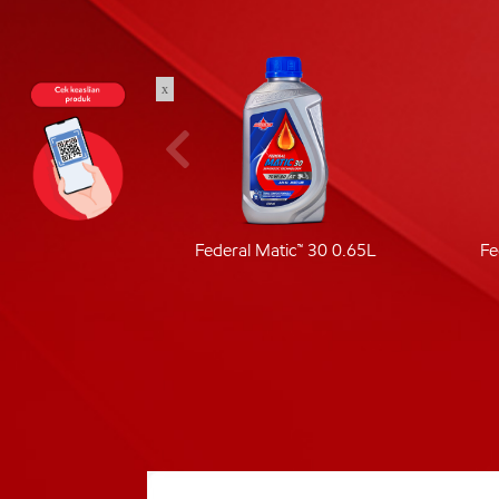
x
ic 40
Federal Matic™ 30 0.65L
Fe