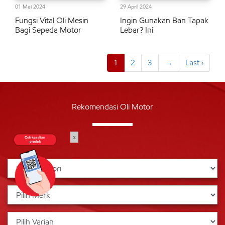
01 Mei 2024
29 April 2024
Fungsi Vital Oli Mesin
Ingin Gunakan Ban Tapak
Bagi Sepeda Motor
Lebar? Ini
1
2
3
→
Last ›
Rekomendasi Oli Motor
x