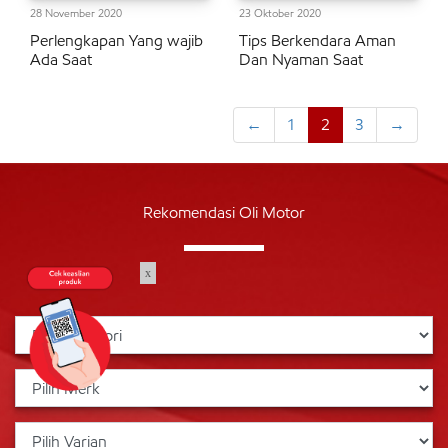
28 November 2020
23 Oktober 2020
Perlengkapan Yang wajib
Tips Berkendara Aman
Ada Saat
Dan Nyaman Saat
←
1
2
3
→
Rekomendasi Oli Motor
x