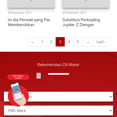
30 November 2017
30 November 2017
Ini dia Periode yang Pas
Substitusi Perkopling
Membersihkan
Jupiter Z Dengan
←
1
2
3
4
5
→
Last ›
Rekomendasi Oli Motor
x