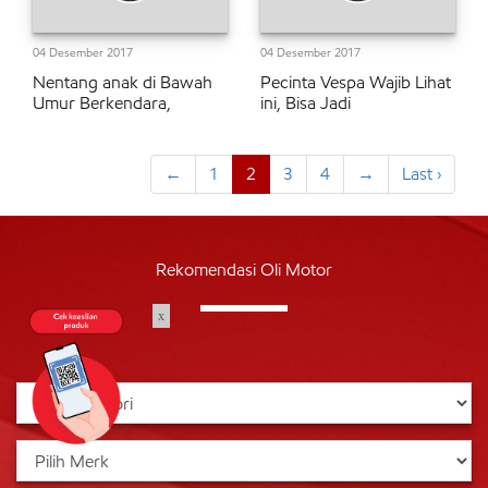
04 Desember 2017
04 Desember 2017
Nentang anak di Bawah
Pecinta Vespa Wajib Lihat
Umur Berkendara,
ini, Bisa Jadi
←
1
2
3
4
→
Last ›
Rekomendasi Oli Motor
x