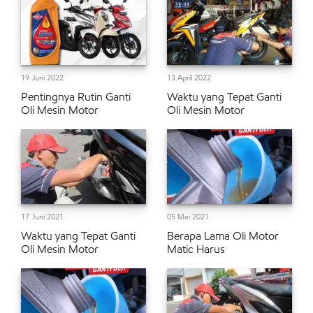
19 Juni 2022
13 April 2022
Pentingnya Rutin Ganti
Waktu yang Tepat Ganti
Oli Mesin Motor
Oli Mesin Motor
17 Juni 2021
05 Mei 2021
Waktu yang Tepat Ganti
Berapa Lama Oli Motor
Oli Mesin Motor
Matic Harus